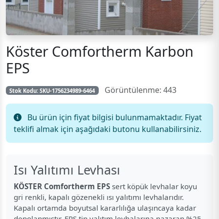
Köster Comfortherm Karbon
EPS
Görüntülenme: 443
Stok Kodu:
SKU-1756234989-6464
Bu ürün için fiyat bilgisi bulunmamaktadır. Fiyat
teklifi almak için aşağıdaki butonu kullanabilirsiniz.
Isı Yalıtımı Levhası
KÖSTER Comfortherm EPS
sert köpük levhalar koyu
gri renkli, kapalı gözenekli ısı yalıtımı levhalarıdır.
Kapalı ortamda boyutsal kararlılığa ulaşıncaya kadar
depolanmıştır. EPS tip yalıtım levhalarına nazaran %25-