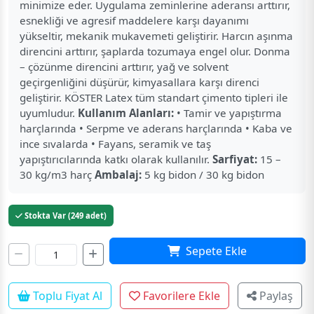
minimize eder. Uygulama zeminlerine aderansı arttırır,
esnekliği ve agresif maddelere karşı dayanımı
yükseltir, mekanik mukavemeti geliştirir. Harcın aşınma
direncini arttırır, şaplarda tozumaya engel olur. Donma
– çözünme direncini arttırır, yağ ve solvent
geçirgenliğini düşürür, kimyasallara karşı direnci
geliştirir. KÖSTER Latex tüm standart çimento tipleri ile
uyumludur.
Kullanım Alanları:
• Tamir ve yapıştırma
harçlarında • Serpme ve aderans harçlarında • Kaba ve
ince sıvalarda • Fayans, seramik ve taş
yapıştırıcılarında katkı olarak kullanılır.
Sarfiyat:
15 –
30 kg/m3 harç
Ambalaj:
5 kg bidon / 30 kg bidon
Stokta Var (249 adet)
Sepete Ekle
Toplu Fiyat Al
Favorilere Ekle
Paylaş