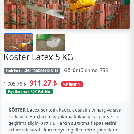
Köster Latex 5 KG
Görüntülenme: 755
Stok Kodu:
SKU-1756235010-8119
911,27 ₺
1.005,76 ₺
%9 İndirim
Fiyatlarımıza KDV Dahildir
KÖSTER Latex
sentetik kauçuk esaslı sıvı harç ve sıva
katkısıdır. Harçlarda uygulama kolaylığı sağlar ve su
geçirimsizliğini arttırır. Harcın su tutma kapasitesini
arttırarak süratli kurumayı engeller, rötre çatlaklarını