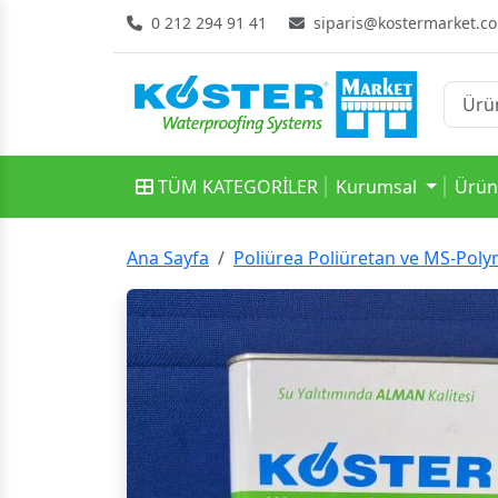
0 212 294 91 41
siparis@kostermarket.c
TÜM KATEGORİLER
Kurumsal
Ürün
Ana Sayfa
Poliürea Poliüretan ve MS-Polym