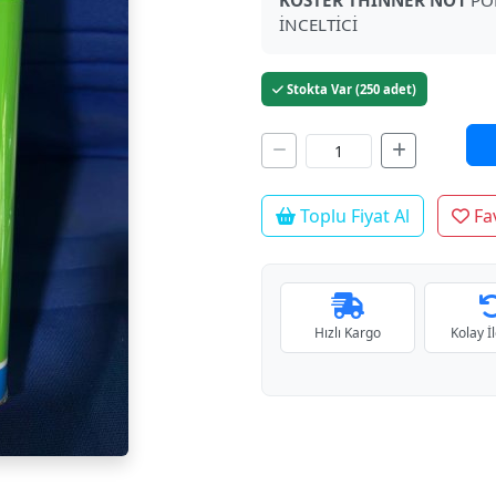
KÖSTER THİNNER NO1
PO
İNCELTİCİ
Stokta Var (250 adet)
Toplu Fiyat Al
Fav
Hızlı Kargo
Kolay İ