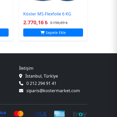
Köster MS-Flexfolie 6 KG
2.770,16 ₺
3.156,69 ₺
Sepete Ekle
İletişim
İstanbul, Türkiye
0 212 294 91 41
siparis@kostermarket.com