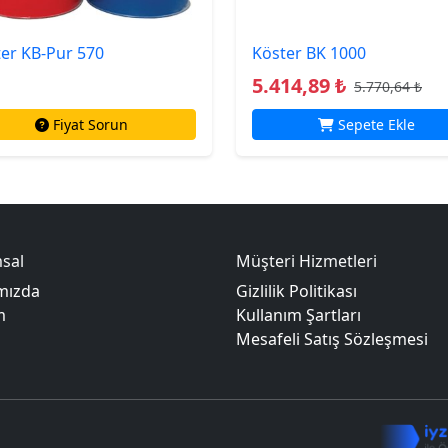
er KB-Pur 570
Köster BK 1000
5.414,89 ₺
5.770,64 ₺
Fiyat Sorun
Sepete Ekle
sal
Müşteri Hizmetleri
mızda
Gizlilik Politikası
m
Kullanım Şartları
Mesafeli Satış Sözleşmesi