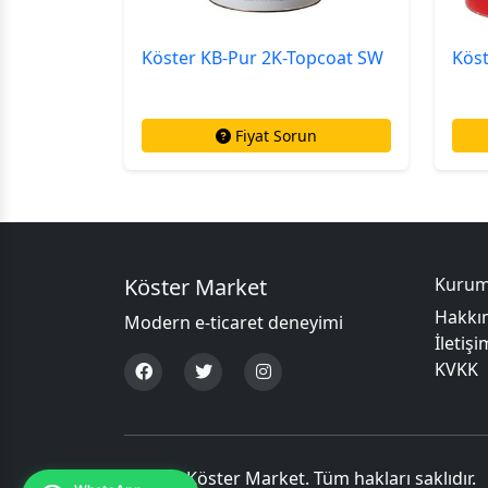
Köster KB-Pur 2K-Topcoat SW
Köst
Fiyat Sorun
Köster Market
Kurum
Hakkı
Modern e-ticaret deneyimi
İletişi
KVKK
© 2024 Köster Market. Tüm hakları saklıdır.