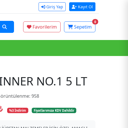
Giriş Yap
Kayıt Ol
0
Favorilerim
Sepetim
INNER NO.1 5 LT
örüntülenme: 958
 ₺
%3 İndirim
Fiyatlarımıza KDV Dahildir