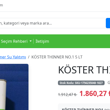
om
 Seçim Rehberi
İletişim
er Su Yalıtımı
KÖSTER THINNER NO.1 5 LT
KÖSTER TH
G
Stok Kodu:
SKU-1756235048-1827
1.860,27
1.912,47 ₺